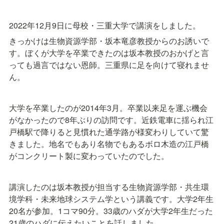
2022年12月9日に母校・三重大学で講演をしました。
きっかけは生物資源学部・坂本竜彦教授からのお誘いで
す。ぼくが大学を卒業できたのは坂本教授のおかげと言
っても過言ではない恩師。三重県に足を向けて寝れませ
ん。
大学を卒業したのが2014年3月。卒業以来足を運ぶ機会
がなかったので8年ぶりの訪問です。近鉄電車に揺られ江
戸橋駅で降りると見慣れた通学路が様変わりしていて驚
きました。地名でもあり名物でもあるボロ木造の江戸橋
がコンクリート製に変わっていたのでした。
講演したのは坂本教授が担当する生物資源学部・共生環
境学科・未来地球システム学という講義です。大学2年生
20名が参加。1コマ90分。33歳のハダが大学2年生だった
21歳のハダに伝えたいことを話しました。