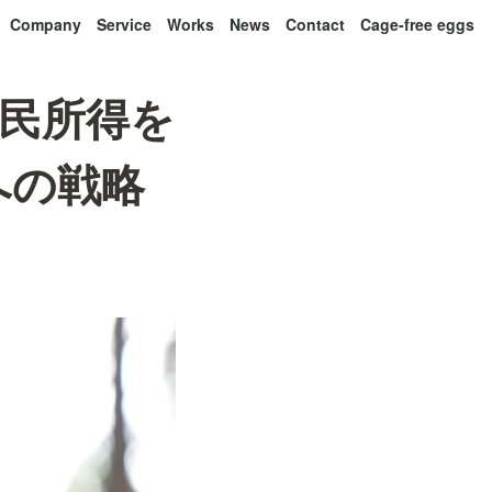
Company
Service
Works
News
Contact
Cage-free eggs
民所得を
への戦略